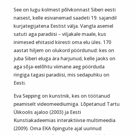
See on lugu kolmest põlvkonnast Siberi eesti
naisest, kelle esivanemad saadeti 19. sajandil
kurjategijatena Eestist välja. Vangla asemel
satuti aga paradiisi – viljakale maale, kus
inimesed ehitasid kiiresti oma elu üles. 170
aastat hiljem on olukord pöördunud: kes on
juba Siberi eluga ära harjunud, kelle jaoks on
aga sõja-eelõhtu viimane aeg pöörduda
ringiga tagasi paradiisi, mis sedapuhku on
Eesti.
Eva Sepping on kunstnik, kes on töötanud
peamiselt videomeediumiga. Lõpetanud Tartu
Ülikoolis ajaloo (2003) ja Eesti
Kunstiakadeemias interaktiivse multimeedia
(2009). Oma EKA õpingute ajal uurinud