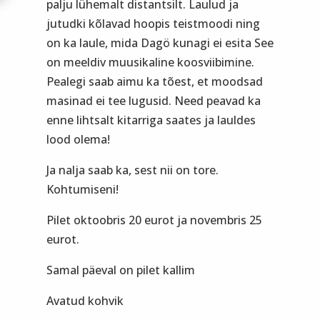
palju lühemalt distantsilt. Laulud ja
jutudki kõlavad hoopis teistmoodi ning
on ka laule, mida Dagö kunagi ei esita See
on meeldiv muusikaline koosviibimine.
Pealegi saab aimu ka tõest, et moodsad
masinad ei tee lugusid. Need peavad ka
enne lihtsalt kitarriga saates ja lauldes
lood olema!
Ja nalja saab ka, sest nii on tore.
Kohtumiseni!
Pilet oktoobris 20 eurot ja novembris 25
eurot.
Samal päeval on pilet kallim
Avatud kohvik