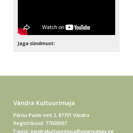
Jaga sündmust:
Vändra Kultuurimaja
Pärnu-Paide mnt 2, 87701 Vändra
Registrikood: 77000097
E-post:
vandrakultuurimaja@pparnumaa.ee