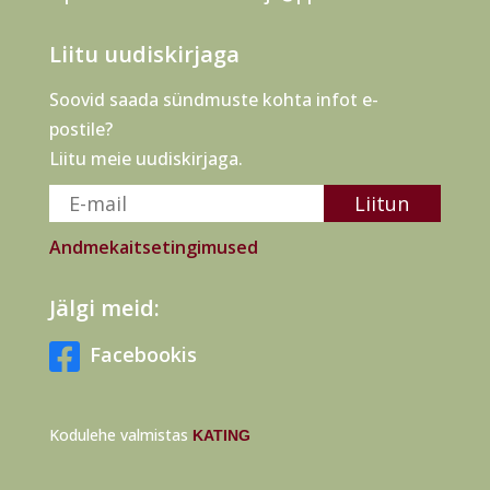
Liitu uudiskirjaga
Soovid saada sündmuste kohta infot e-
postile?
Liitu meie uudiskirjaga.
Andmekaitsetingimused
Jälgi meid:

Facebookis
Kodulehe valmistas
KATING