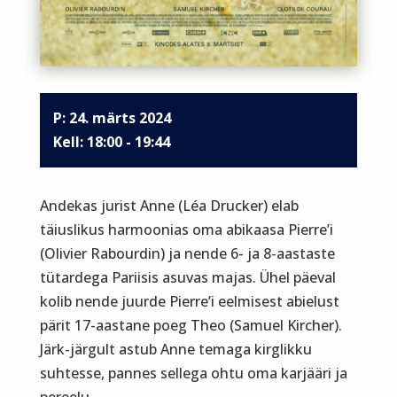
P: 24. märts 2024
18:00 - 19:44
Andekas jurist Anne (Léa Drucker) elab
täiuslikus harmoonias oma abikaasa Pierre’i
(Olivier Rabourdin) ja nende 6- ja 8-aastaste
tütardega Pariisis asuvas majas. Ühel päeval
kolib nende juurde Pierre’i eelmisest abielust
pärit 17-aastane poeg Theo (Samuel Kircher).
Järk-järgult astub Anne temaga kirglikku
suhtesse, pannes sellega ohtu oma karjääri ja
pereelu.