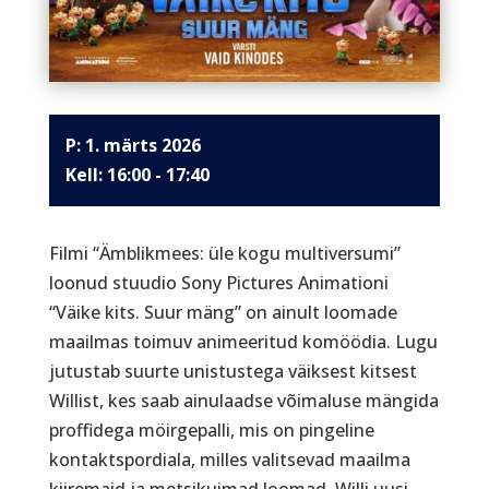
P: 1. märts 2026
16:00 - 17:40
Filmi “Ämblikmees: üle kogu multiversumi”
loonud stuudio Sony Pictures Animationi
“Väike kits. Suur mäng” on ainult loomade
maailmas toimuv animeeritud komöödia. Lugu
jutustab suurte unistustega väiksest kitsest
Willist, kes saab ainulaadse võimaluse mängida
proffidega möirgepalli, mis on pingeline
kontaktspordiala, milles valitsevad maailma
kiiremaid ja metsikuimad loomad. Willi uusi