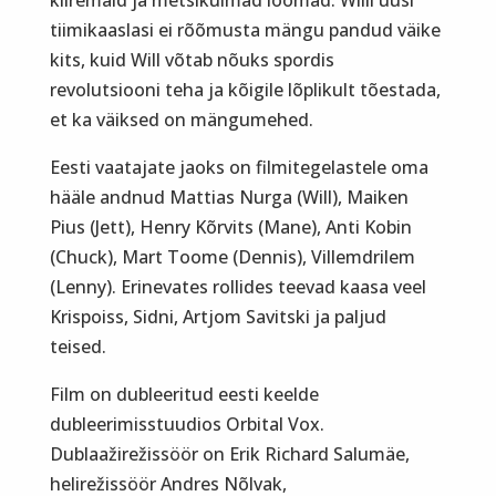
tiimikaaslasi ei rõõmusta mängu pandud väike
kits, kuid Will võtab nõuks spordis
revolutsiooni teha ja kõigile lõplikult tõestada,
et ka väiksed on mängumehed.
Eesti vaatajate jaoks on filmitegelastele oma
hääle andnud Mattias Nurga (Will), Maiken
Pius (Jett), Henry Kõrvits (Mane), Anti Kobin
(Chuck), Mart Toome (Dennis), Villemdrilem
(Lenny). Erinevates rollides teevad kaasa veel
Krispoiss, Sidni, Artjom Savitski ja paljud
teised.
Film on dubleeritud eesti keelde
dubleerimisstuudios Orbital Vox.
Dublaažirežissöör on Erik Richard Salumäe,
helirežissöör Andres Nõlvak,